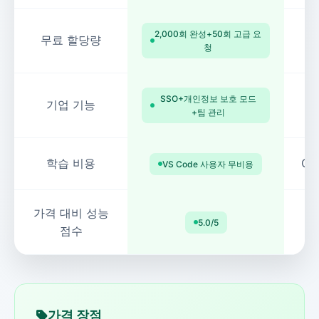
2,000회 완성+50회 고급 요
무료 할당량
청
SSO+개인정보 보호 모드
기업 기능
+팀 관리
학습 비용
CL
VS Code 사용자 무비용
가격 대비 성능
5.0/5
점수
가격 장점