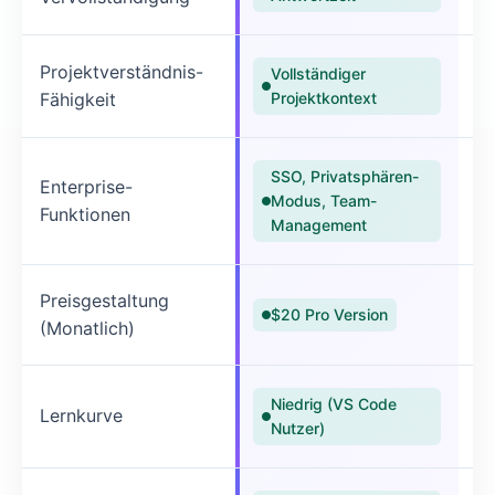
Projektverständnis-
✓
Vollständiger
Fähigkeit
Projektkontext
Pr
SSO, Privatsphären-
Enterprise-
G
Modus, Team-
Funktionen
Be
Management
Preisgestaltung
$1
$20 Pro Version
(Monatlich)
Niedrig (VS Code
Lernkurve
Mi
Nutzer)