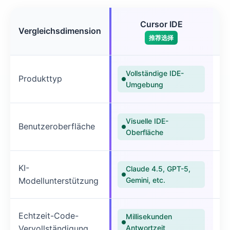
Cursor IDE
Vergleichsdimension
C
推荐选择
Vollständige IDE-
Produkttyp
C
Umgebung
K
Visuelle IDE-
Benutzeroberfläche
Oberfläche
Sc
KI-
Claude 4.5, GPT-5,
Nu
Modellunterstützung
Gemini, etc.
Echtzeit-Code-
Millisekunden
✗ 
Vervollständigung
Antwortzeit